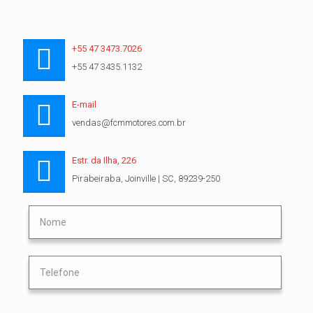
+55 47 3473.7026
+55 47 3435.1132
E-mail
vendas@fcmmotores.com.br
Estr. da Ilha, 226
Pirabeiraba, Joinville | SC, 89239-250