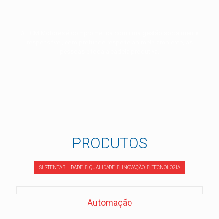
A FCM Motores é comprometida com uma gestão socialmente
responsável, com profundo respeito ao meio ambiente, as
pessoas e toda a cadeia produtiva.
PRODUTOS
SUSTENTABILIDADE
QUALIDADE
INOVAÇÃO
TECNOLOGIA
Automação